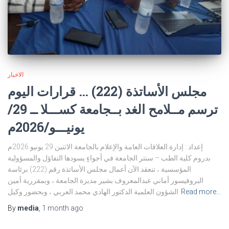
الاخبار
مجلس الأساتذة (222) … قرارات اليوم
ترسم مــلامح الغد بــجامعة كســـلا ــ 29/
يونيـــو/2026م
إعداد : إدارة العلاقات العامة والإعلام بالجامعة الاثنين 29 يونيو 2026م
بدروم كلية الطب – سنتر الجامعة في أجواءٍ يسودها التفاؤل والمسؤولية
المؤسسية ، تنعقد الآن أعمال مجلس الأساتذة رقم (222) برئاسة
البروفيسور أماني عبدالمعروف بشير مديرة الجامعة ، وبمقررية أمين
Read more…
الشؤون العلمية الدكتور الهادي محمد العربي ، وبحضور وكيل
By
media
,
1 month
ago