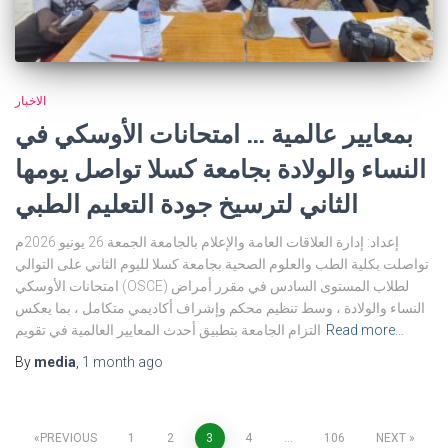
الاخبار
بمعايير عالمية … امتحانات الأوسكي في
النساء والولادة بجامعة كسلا تواصل يومها
الثاني لترسيخ جودة التعليم الطبي
إعداد: إدارة العلاقات العامة والإعلام بالجامعة الجمعة 26 يونيو 2026م
تواصلت بكلية الطب والعلوم الصحية بجامعة كسلا لليوم الثاني على التوالي
امتحانات الأوسكي (OSCE) لطلاب المستوى السادس في مقرر أمراض
النساء والولادة ، وسط تنظيم محكم وإشراف أكاديمي متكامل ، بما يعكس
Read more…
التزام الجامعة بتطبيق أحدث المعايير العالمية في تقويم
By
media
,
1 month
ago
Posts
PREVIOUS
1
2
3
4
…
106
NEXT