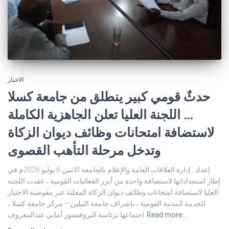
الاخبار
حدثٌ قومي كبير ينطلق من جامعة كسلا
… اللجنة العليا تعلن الجاهزية الكاملة
لاستضافة امتحانات وظائف ديوان الزكاة
وتدخل مرحلة التأهب القصوى
إعداد : إدارة العلاقات العامة والإعلام بالجامعة الاثنين 6 يوليو 2026م في
إطار استعداداتها لاستضافة واحدة من أبرز الفعاليات القومية ، عقدت اللجنة
العليا لاستضافة امتحانات وظائف ديوان الزكاة المعلنة عبر مفوضية الاختيار
للخدمة المدنية القومية ، بإشراف جامعة النيلين – مركز جامعة كسلا ،
Read more…
اجتماعها برئاسة البروفيسور أماني عبدالمعروف