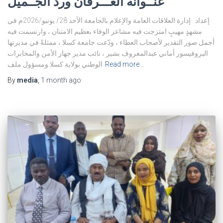
عنــوانه العـــرفان وردُّ الجــميل
إعداد : إدارة العلاقات العامة والإعلام بالجامعة الأحد 28/ يونيو/2026م في
مشهدٍ مهيبٍ امتزجت فيه مشاعر الوفاء بعظيم الامتنان ، وارتسمت فيه
أجمل صور التقدير لأصحاب العطاء ، ودّعت جامعة كسلا ، ممثلةً في مديرتها
البروفيسور أماني عبدالمعروف بشير ، نائب مدير جهاز الأمن والمخابرات
Read more…
الوطني بولاية كسلا ومسؤول ملف
By
media
,
1 month
ago