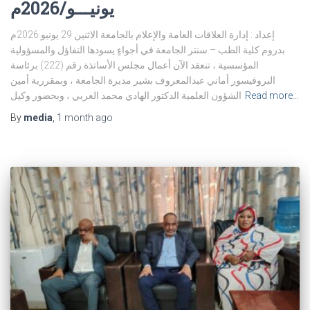
يونيـــو/2026م
إعداد : إدارة العلاقات العامة والإعلام بالجامعة الاثنين 29 يونيو 2026م
بدروم كلية الطب – سنتر الجامعة في أجواءٍ يسودها التفاؤل والمسؤولية
المؤسسية ، تنعقد الآن أعمال مجلس الأساتذة رقم (222) برئاسة
البروفيسور أماني عبدالمعروف بشير مديرة الجامعة ، وبمقررية أمين
Read more…
الشؤون العلمية الدكتور الهادي محمد العربي ، وبحضور وكيل
By
media
,
1 month
ago