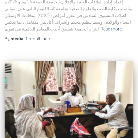
إعداد: إدارة العلاقات العامة والإعلام بالجامعة الجمعة 26 يونيو 2026م
تواصلت بكلية الطب والعلوم الصحية بجامعة كسلا لليوم الثاني على التوالي
امتحانات الأوسكي (OSCE) لطلاب المستوى السادس في مقرر أمراض
النساء والولادة ، وسط تنظيم محكم وإشراف أكاديمي متكامل ، بما يعكس
Read more…
التزام الجامعة بتطبيق أحدث المعايير العالمية في تقويم
By
media
,
1 month
ago