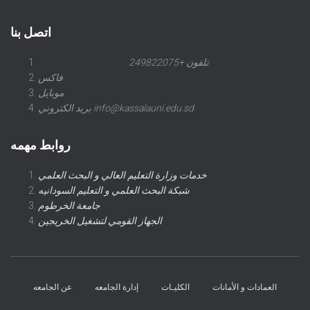
اتصل بنا
تلفون +249822075
فاكس
موبايل
بريد الكتروني info@kassalauni.edu.sd
روابط مهمه
خدمات وزارة التعليم العالي و البحث العلمي
شبكة البحث العلمي و التعليم السودانيه
جامعة الخرطوم
الجهاز القومي لتشغيل الخريجين
العمادات و الأمانات
الكليـات
إدارة الجامعه
عن الجامعه