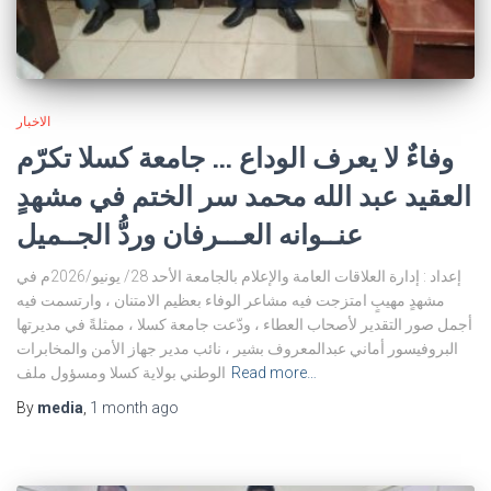
الاخبار
وفاءٌ لا يعرف الوداع … جامعة كسلا تكرّم
العقيد عبد الله محمد سر الختم في مشهدٍ
عنــوانه العـــرفان وردُّ الجــميل
إعداد : إدارة العلاقات العامة والإعلام بالجامعة الأحد 28/ يونيو/2026م في
مشهدٍ مهيبٍ امتزجت فيه مشاعر الوفاء بعظيم الامتنان ، وارتسمت فيه
أجمل صور التقدير لأصحاب العطاء ، ودّعت جامعة كسلا ، ممثلةً في مديرتها
البروفيسور أماني عبدالمعروف بشير ، نائب مدير جهاز الأمن والمخابرات
Read more…
الوطني بولاية كسلا ومسؤول ملف
By
media
,
1 month
ago