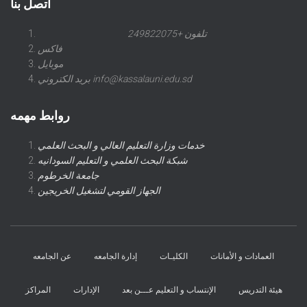
اتصل بنا
تلفون +249822075
فاكس
موبايل
بريد الكتروني info@kassalauni.edu.sd
روابط مهمه
خدمات وزارة التعليم العالي و البحث العلمي
شبكة البحث العلمي و التعليم السودانيه
جامعة الخرطوم
الجهاز القومي لتشغيل الخريجين
العمادات و الأمانات
الكليـات
إدارة الجامعه
عن الجامعه
هيئة التدريس
الإنتساب و التعليم عـــن بعد
الإدارات
المراكز