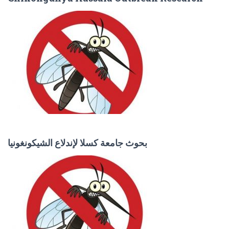
بحوث جامعة كسلا لإندلاع الشيكونغونيا