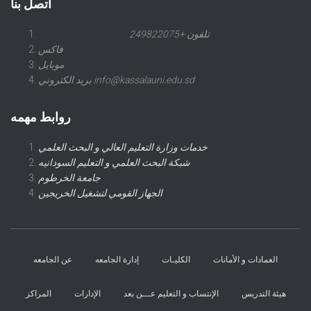
اتصل بنا
تلفون +249822075
فاكس
موبايل
بريد الكتروني info@kassalauni.edu.sd
روابط مهمه
خدمات وزارة التعليم العالي و البحث العلمي
شبكة البحث العلمي و التعليم السودانيه
جامعة الخرطوم
الجهاز القومي لتشغيل الخريجين
العمادات و الأمانات
الكليـات
إدارة الجامعه
عن الجامعه
هيئة التدريس
الإنتساب و التعليم عـــن بعد
الإدارات
المراكز