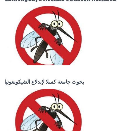
بحوث جامعة كسلا لإندلاع الشيكونغونيا