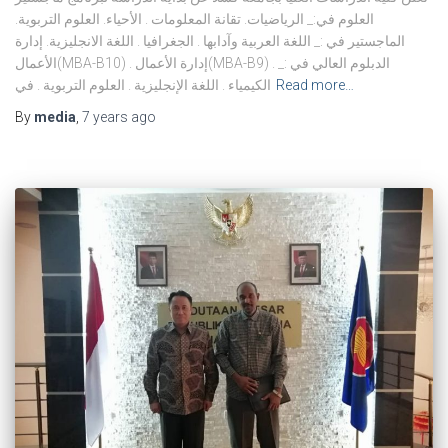
العلوم في:_ الرياضيات. تقانة المعلومات . الأحياء. العلوم التربوية.
الماجستير في :_ اللغة العربية وآدابها . الجغرافيا . اللغة الانجليزية. إدارة
الأعمال(MBA-B10) . إدارة الأعمال(MBA-B9) . الدبلوم العالي في :_
Read more…
الكيمياء . اللغة الإنجليزية . العلوم التربوية . في
By
media
,
7 years
ago