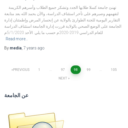
تهنئ جامعة كسلا طلابها الجدد وتشكر جميع الطلاب وأسرهم الكريمة
لتفهمهم وصبرهم على تأخر استئناف الدراسة، والآن بحمد الله بعد متابعة
التقارير اليومية للجنة الطوارئ بالولاية عن إنحسار المرض وإطمئنان إدارة
الجامعة على الوضع الصحي بالولاية قررت إدارة الجامعة استئناف الدراسة
للعام الدراسي 2019-2020م حسب ما يلي: الأحد 5/1/2020م
Read more…
By
media
,
7 years
ago
Posts
PREVIOUS
1
…
97
98
99
…
105
NEXT
navigation
عن الجامعة