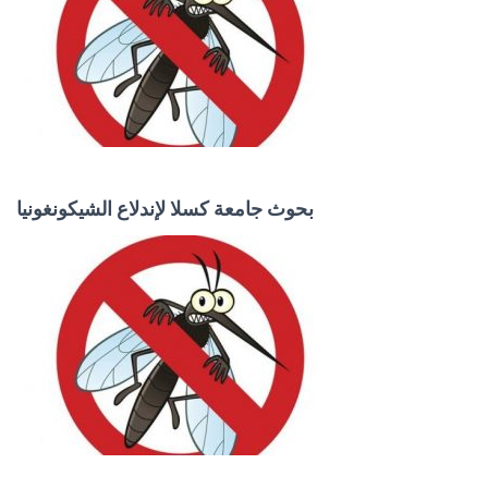
بحوث جامعة كسلا لإندلاع الشيكونغونيا