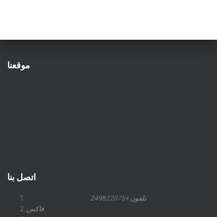
موقعنا
اتصل بنا
تلفون +249822075
فاكس