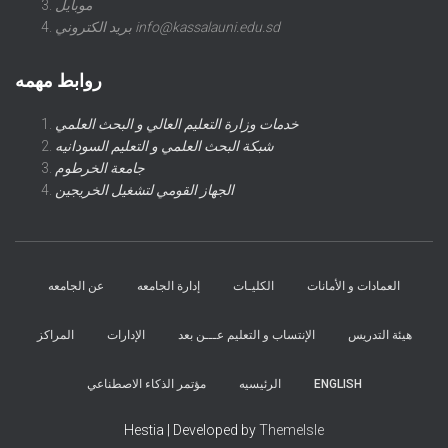
موبايل
بريد الكتروني info@kassalauni.edu.sd
روابط مهمه
خدمات وزارة التعليم العالي و البحث العلمي
شبكة البحث العلمي و التعليم السودانيه
جامعة الخرطوم
الجهاز القومي لتشغيل الخريجين
العمادات و الأمانات
الكليـات
إدارة الجامعه
عن الجامعه
هيئة التدريس
الإنتساب و التعليم عـــن بعد
الإدارات
المراكز
ENGLISH
الرئيسيه
مؤتمر الذكاء الاصطناعي
Hestia | Developed by
ThemeIsle