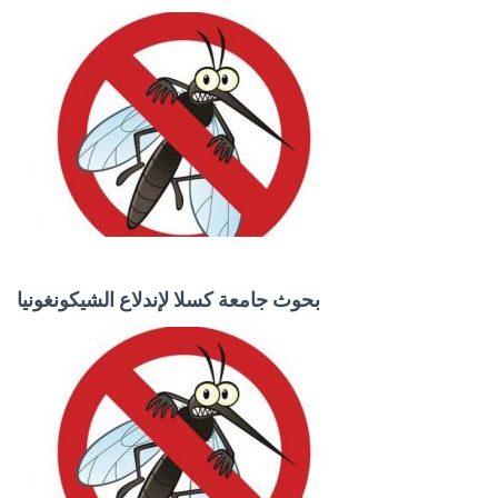
بحوث جامعة كسلا لإندلاع الشيكونغونيا