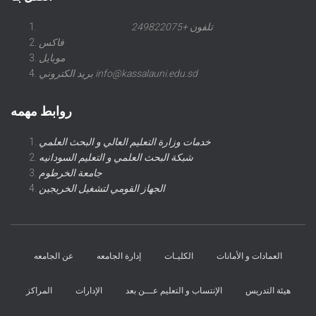
تلفون +249822075
فاكس
موبايل
بريد الكتروني info@kassalauni.edu.sd
روابط مهمه
خدمات وزارة التعليم العالي و البحث العلمي
شبكة البحث العلمي و التعليم السودانيه
جامعة الخرطوم
الجهاز القومي لتشغيل الخريجين
العمادات و الأمانات
الكليـات
إدارة الجامعه
عن الجامعه
هيئة التدريس
الإنتساب و التعليم عـــن بعد
الإدارات
المراكز