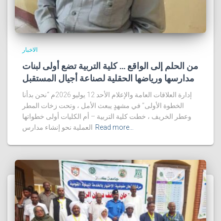
الاخبار
من الحلم إلى الواقع … كلية التربية تضع أولى لبنات
مدارسها ورياضها الحقلية لصناعة أجيال المستقبل
إدارة العلاقات العامة والإعلام الأحد 12 يوليو 2026م “نحن بدأنا
الخطوة الأولى” في مشهدٍ يبعث الأمل ، وتحت زخات المطر
وعطر الخريف ، خطت كلية التربية – أم الكليات أولى خطواتها
Read more…
العملية نحو إنشاء مدارس