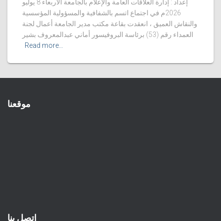
إعداد : إدارة العلاقات العامة والإعلام بالجامعة الأربعاء 8 يوليو
2026م في اجتماع اتسم بالشفافية والمسؤولية المؤسسية
والنقاش العميق ، انعقدت بقاعة مكتب مدير الجامعة أعمال لجنة
العمداء رقم (53) برئاسة البروفيسور أماني عبدالمعروف بشير
Read more…
موقعنا
اتصل بنا