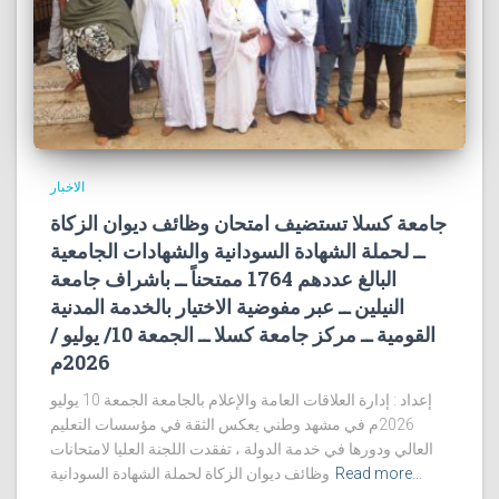
الاخبار
جامعة كسلا تستضيف امتحان وظائف ديوان الزكاة
ــ لحملة الشهادة السودانية والشهادات الجامعية
البالغ عددهم 1764 ممتحناً ــ باشراف جامعة
النيلين ــ عبر مفوضية الاختيار بالخدمة المدنية
القومية ــ مركز جامعة كسلا ــ الجمعة 10/ يوليو /
2026م
إعداد : إدارة العلاقات العامة والإعلام بالجامعة الجمعة 10 يوليو
2026م في مشهد وطني يعكس الثقة في مؤسسات التعليم
العالي ودورها في خدمة الدولة ، تفقدت اللجنة العليا لامتحانات
Read more…
وظائف ديوان الزكاة لحملة الشهادة السودانية