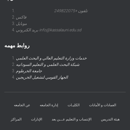
تلفون +249822075
فاكس
موبايل
بريد الكتروني info@kassalauni.edu.sd
روابط مهمه
خدمات وزارة التعليم العالي و البحث العلمي
شبكة البحث العلمي و التعليم السودانيه
جامعة الخرطوم
الجهاز القومي لتشغيل الخريجين
العمادات و الأمانات
الكليـات
إدارة الجامعه
عن الجامعه
هيئة التدريس
الإنتساب و التعليم عـــن بعد
الإدارات
المراكز