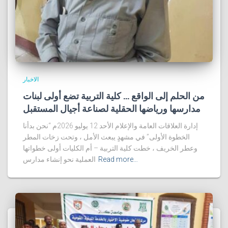
الاخبار
من الحلم إلى الواقع … كلية التربية تضع أولى لبنات
مدارسها ورياضها الحقلية لصناعة أجيال المستقبل
إدارة العلاقات العامة والإعلام الأحد 12 يوليو 2026م “نحن بدأنا
الخطوة الأولى” في مشهدٍ يبعث الأمل ، وتحت زخات المطر
وعطر الخريف ، خطت كلية التربية – أم الكليات أولى خطواتها
Read more…
العملية نحو إنشاء مدارس