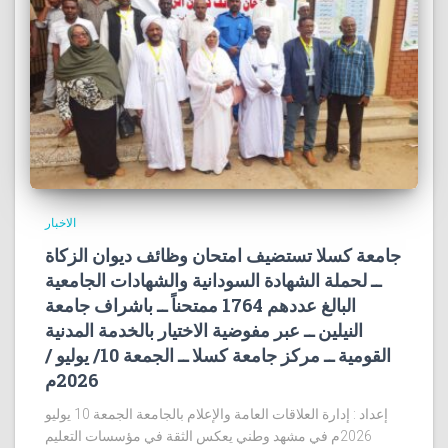
الاخبار
جامعة كسلا تستضيف امتحان وظائف ديوان الزكاة
ــ لحملة الشهادة السودانية والشهادات الجامعية
البالغ عددهم 1764 ممتحناً ــ باشراف جامعة
النيلين ــ عبر مفوضية الاختيار بالخدمة المدنية
القومية ــ مركز جامعة كسلا ــ الجمعة 10/ يوليو /
2026م
إعداد : إدارة العلاقات العامة والإعلام بالجامعة الجمعة 10 يوليو
2026م في مشهد وطني يعكس الثقة في مؤسسات التعليم