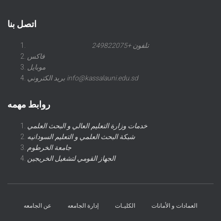
اتصل بنا
تلفون +249822075
فاكس
موبايل
بريد الكتروني info@kassalauni.edu.sd
روابط مهمه
خدمات وزارة التعليم العالي و البحث العلمي
شبكة البحث العلمي و التعليم السودانيه
جامعة الخرطوم
الجهاز القومي لتشغيل الخريجين
العمادات و الأمانات
الكليـات
إدارة الجامعه
عن الجامعه