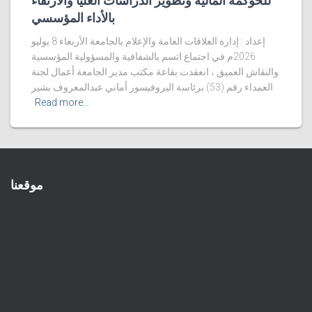
للحوكمة المالية وتطوير الدراسات العليا والارتقاء
بالأداء المؤسسي
إعداد : إدارة العلاقات العامة والإعلام بالجامعة الأربعاء 8 يوليو
2026م في اجتماع اتسم بالشفافية والمسؤولية المؤسسية
والنقاش العميق ، انعقدت بقاعة مكتب مدير الجامعة أعمال لجنة
العمداء رقم (53) برئاسة البروفيسور أماني عبدالمعروف بشير
Read more…
موقعنا