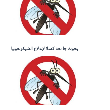
بحوث جامعة كسلا لإندلاع الشيكونغونيا