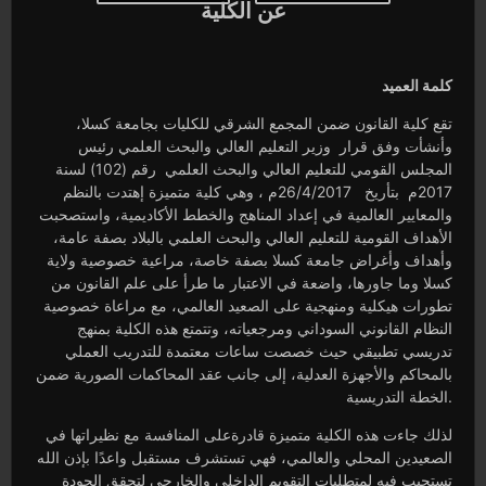
عن الكلية
كلمة العميد
تقع كلية القانون ضمن المجمع الشرقي للكليات بجامعة كسلا،
وأنشأت وفق قرار وزير التعليم العالي والبحث العلمي رئيس
المجلس القومي للتعليم العالي والبحث العلمي رقم (102) لسنة
2017م بتأريخ 26/4/2017م ، وهي كلية متميزة إهتدت بالنظم
والمعايير العالمية في إعداد المناهج والخطط الأكاديمية، واستصحبت
الأهداف القومية للتعليم العالي والبحث العلمي بالبلاد بصفة عامة،
وأهداف وأغراض جامعة كسلا بصفة خاصة، مراعية خصوصية ولاية
كسلا وما جاورها، واضعة في الاعتبار ما طرأ على علم القانون من
تطورات هيكلية ومنهجية على الصعيد العالمي، مع مراعاة خصوصية
النظام القانوني السوداني ومرجعياته، وتتمتع هذه الكلية بمنهج
تدريسي تطبيقي حيث خصصت ساعات معتمدة للتدريب العملي
بالمحاكم والأجهزة العدلية، إلى جانب عقد المحاكمات الصورية ضمن
الخطة التدريسية.
لذلك جاءت هذه الكلية متميزة قادرةعلى المنافسة مع نظيراتها في
الصعيدين المحلي والعالمي، فهي تستشرف مستقبل واعدًا بإذن الله
تستجيب فيه لمتطلبات التقويم الداخلي والخارجي لتحقق الجودة