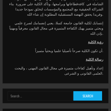
الشاملة في كافةقطاعاتها وبرامجها، وتأكد الكلية على ضرورة بناء
الشراكة الحقيقية مع المجتمع والمؤسسات لتخلق نموذجا جديدا
وفريدا يحقق النهضة المستقبلية المطلوبة إن شاء الله.
إنتسابك لكلية القانون جامعة كسلا، يعني إنضمامك لصرح علمي
وبحثي متميز يهبك الكفاءة المتميزة في مجال القانون معرفياً ومهنياً
بإذن الله.
رؤية الكلية
أن تكون الكلية صرحاً تأصيليا علميا وبحثياً متميزاً.
رسالة الكلية
إعداد وتأهيل كفاءات متميزة في مجال القانون المهنى ، والبحث
العلمى القانونى و الشرعى.
Search
for: