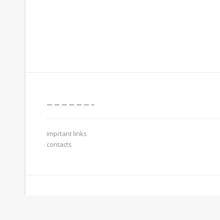
——————-
imprtant links
contacts
Theme: Avant by
Kaira