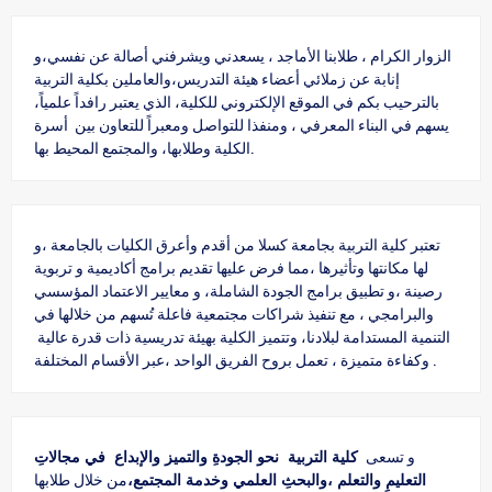
الزوار الكرام ، طلابنا الأماجد ، يسعدني ويشرفني أصالة عن نفسي،و
إنابة عن زملائي أعضاء هيئة التدريس،والعاملين بكلية التربية
بالترحيب بكم في الموقع الإلكتروني للكلية، الذي يعتبر رافداً علمياً،
يسهم في البناء المعرفي ، ومنفذا للتواصل ومعبراً للتعاون بين أسرة
الكلية وطلابها، والمجتمع المحيط بها.
تعتبر كلية التربية بجامعة كسلا من أقدم وأعرق الكليات بالجامعة ،و
لها مكانتها وتأثيرها ،مما فرض عليها تقديم برامج أكاديمية و تربوية
رصينة ،و تطبيق برامج الجودة الشاملة، و معايير الاعتماد المؤسسي
والبرامجي ، مع تنفيذ شراكات مجتمعية فاعلة تُسهم من خلالها في
التنمية المستدامة لبلادنا، وتتميز الكلية بهيئة تدريسية ذات قدرة عالية
وكفاءة متميزة ، تعمل بروح الفريق الواحد ،عبر الأقسام المختلفة .
و تسعى
كلية التربية نحو الجودةِ والتميز والإبداع في مجالاتِ
التعليمِ والتعلم ،والبحثِ العلمي وخدمة المجتمع،
من خلال طلابها