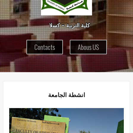
ك
ل
ي
ة
ا
ل
ت
ر
ب
ي
ة
–
ك
س
ل
Contacts
Abous US
انشطة الجامعة