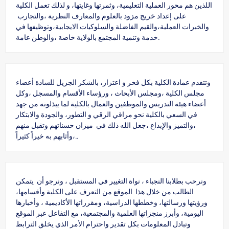
اللذين هم محور العملية التعليمية، وثمرتها وغايتها، و لذلك تعمل الكلية
على إعداد خريج مزود بالعلوم والمعارف النظرية ،والتجارب
والخبرات العملية،والقيم الفاضلة والسلوكيات الايجابية،وتوظيفها في
خدمة وتنمية المجتمع بالولاية خاصة ،والوطن عامة.
وتتقدم عمادة الكلية بكل فخر و اعتزاز، بالشكر الجزيل للسادة أعضاء
مجلس الكلية ،ومجلس الأبحاث ، ورؤساء الأقسام والمسجل ،وكل
أعضاء هيئة التدريس والموظفين والعمال بالكلية لما يبذلونه من جهد
في السعي بالكلية نحو مراقي الرقي و التطور، والجودة والابتكار
،والتميز والإبداع ،جعل الله ذلك في ميزان حسناتهم وتقبل منهم
،وأثابهم به خيراً كثيراً..
ونرحب بطلابنا النجباء ، نواة التغيير في المستقبل ، ونرجو أن يتمكن
الطالب من خلال هذا الموقع من التعرف على الكلية وأقسامها،
ورؤيتها ورسالتها، وخططها الدراسية، ومقرراتها الأكاديمية ، وأخبارها
اليومية، وأبرز منجزاتها العلمية والمجتمعية، مع التفاعل عبر الموقع
وتبادل المعلومات بكل تقدير واحترام الأمر الذي يخلق الترابط