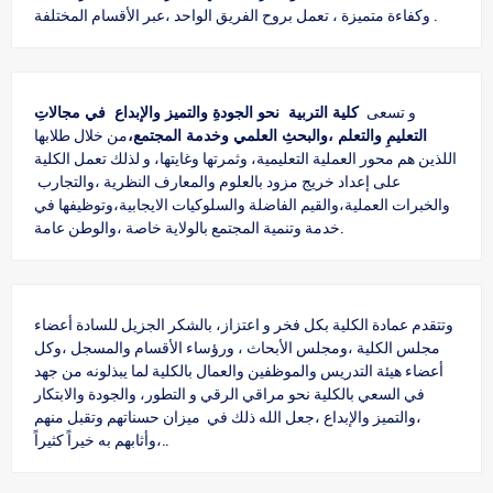
وكفاءة متميزة ، تعمل بروح الفريق الواحد ،عبر الأقسام المختلفة .
و تسعى
كلية التربية نحو الجودةِ والتميز والإبداع في مجالاتِ
التعليمِ والتعلم ،والبحثِ العلمي وخدمة المجتمع،
من خلال طلابها
اللذين هم محور العملية التعليمية، وثمرتها وغايتها، و لذلك تعمل الكلية
على إعداد خريج مزود بالعلوم والمعارف النظرية ،والتجارب
والخبرات العملية،والقيم الفاضلة والسلوكيات الايجابية،وتوظيفها في
خدمة وتنمية المجتمع بالولاية خاصة ،والوطن عامة.
وتتقدم عمادة الكلية بكل فخر و اعتزاز، بالشكر الجزيل للسادة أعضاء
مجلس الكلية ،ومجلس الأبحاث ، ورؤساء الأقسام والمسجل ،وكل
أعضاء هيئة التدريس والموظفين والعمال بالكلية لما يبذلونه من جهد
في السعي بالكلية نحو مراقي الرقي و التطور، والجودة والابتكار
،والتميز والإبداع ،جعل الله ذلك في ميزان حسناتهم وتقبل منهم
،وأثابهم به خيراً كثيراً..