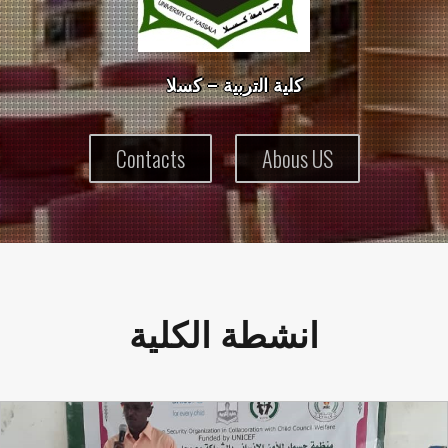
ك
ل
ي
ة
ا
ل
ت
ر
ب
ي
ة
–
ك
س
ل
Contacts
Abous US
انشطة الكلية