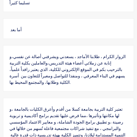
تسليما كثيراً
أما بعد
الزوار الكرام ، طلابنا الأماجد ، يسعدني ويشرفني أصالة عن نفسي،و
إنابة عن زملائي أعضاء هيئة التدريس،والعاملين بكلية التربية
بالترحيب بكم في الموقع الإلكتروني للكلية، الذي يعتبر رافداً علمياً،
يسهم في البناء المعرفي ، ومنفذا للتواصل ومعبراً للتعاون بين أسرة
الكلية وطلابها، والمجتمع المحيط بها.
تعتبر كلية التربية بجامعة كسلا من أقدم وأعرق الكليات بالجامعة ،و
لها مكانتها وتأثيرها ،مما فرض عليها تقديم برامج أكاديمية و تربوية
رصينة ،و تطبيق برامج الجودة الشاملة، و معايير الاعتماد المؤسسي
والبرامجي ، مع تنفيذ شراكات مجتمعية فاعلة تُسهم من خلالها في
التنمية المستدامة لبلادنا، وتتميز الكلية بهيئة تدريسية ذات قدرة عالية