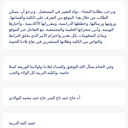
ونرحب بطلابنا النجباء ، نواة التغيير في المستقبل ، ونرجو أن يتمكن
الطالب من خلال هذا الموقع من التعرف على الكلية وأقسامها،
ورؤيتها ورسالتها، وخططها الدراسية، ومقرراتها الأكاديمية ، وأخبارها
اليومية، وأبرز منجزاتها العلمية والمجتمعية، مع التفاعل عبر الموقع
وتبادل المعلومات بكل تقدير واحترام الأمر الذي يخلق الترابط
والتواص بين الكلية وطلابها المنتشرين في بقاع بلادنا الحبيبة .
وفي الختام نسأل الله التوفيق والسداد لبلادنا،ولولايتنا الوريفة كسلا
خاصة ،ولكلية التربية كل الولاء والحب
أ.د.حاج حمد تاج السر حاج حمد محمد البولادي
عميد كلية التربية