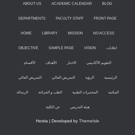
ABOUT US
ACADEMIC CALENDAR
BLOG
DEPARTMENTS
FACULTY STAFF
FRONT PAGE
HOME
LIBRARY
MISSION
NO ACCESS
OBJECTIVE
SAMPLE PAGE
VISION
اعلانات
التقويم اﻷكاديمي
الاخبار
الأهداف
اﻷقسام
الرئيسية
الرؤيه
التمريض العالي
التمريض العالي
المكتبه
المختبرات الطبية
الطب و الجراحة
الرساله
هيئة التدريس
عن الكلية
Hestia | Developed by
ThemeIsle