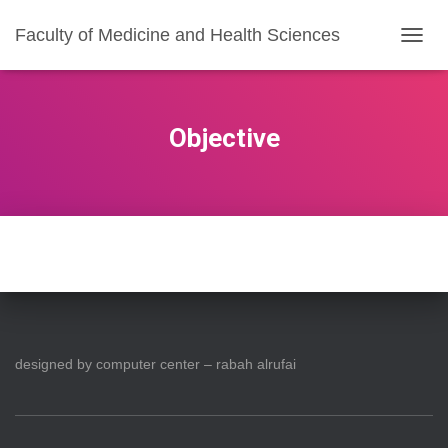
Faculty of Medicine and Health Sciences
T
O
G
G
L
Objective
E
N
A
V
I
G
A
T
I
O
N
designed by computer center – rabah alrufai