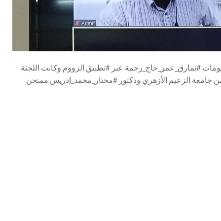
لومات
#نمارق_عمر_حاج_رحمة
عبر
#تطبيق ال
زووم وكانت اللجنة
جامعة الزعيم الأزهري ودكتور
#مختار_محمد_إدريس
ممتحن