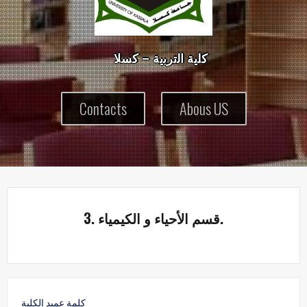
ك
ل
ي
ة
ا
ل
ت
ر
ب
ي
ة
–
ك
س
ل
Contacts
Abous US
3. قسم الأحياء و الكيمياء.
كلمة عميد الكلية