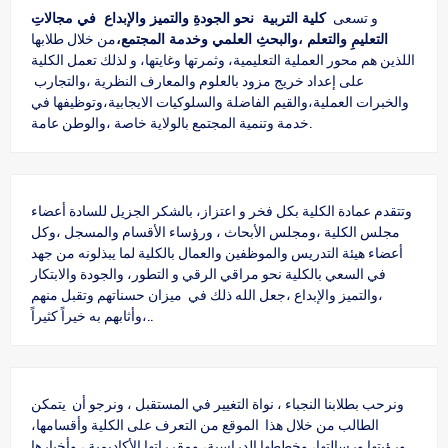
و تسعى
كلية التربية نحو الجودةِ والتميز والإبداع في مجالاتِ
التعليمِ والتعلم ،والبحثِ العلمي وخدمة المجتمع،
من خلال طلابها
اللذين هم محور العملية التعليمية، وثمرتها وغايتها، و لذلك تعمل الكلية
على إعداد خريج مزود بالعلوم والمعارف النظرية ،والتجارب
والخبرات العملية،والقيم الفاضلة والسلوكيات الايجابية،وتوظيفها في
خدمة وتنمية المجتمع بالولاية خاصة ،والوطن عامة.
وتتقدم عمادة الكلية بكل فخر و اعتزاز، بالشكر الجزيل للسادة أعضاء
مجلس الكلية ،ومجلس الأبحاث ، ورؤساء الأقسام والمسجل ،وكل
أعضاء هيئة التدريس والموظفين والعمال بالكلية لما يبذلونه من جهد
في السعي بالكلية نحو مراقي الرقي و التطور، والجودة والابتكار
،والتميز والإبداع ،جعل الله ذلك في ميزان حسناتهم وتقبل منهم
،وأثابهم به خيراً كثيراً..
ونرحب بطلابنا النجباء ، نواة التغيير في المستقبل ، ونرجو أن يتمكن
الطالب من خلال هذا الموقع من التعرف على الكلية وأقسامها،
ورؤيتها ورسالتها، وخططها الدراسية، ومقرراتها الأكاديمية ، وأخبارها