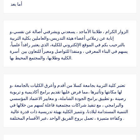
أما بعد
الزوار الكرام ، طلابنا الأماجد ، يسعدني ويشرفني أصالة عن نفسي،و
إنابة عن زملائي أعضاء هيئة التدريس،والعاملين بكلية التربية
بالترحيب بكم في الموقع الإلكتروني للكلية، الذي يعتبر رافداً علمياً،
يسهم في البناء المعرفي ، ومنفذا للتواصل ومعبراً للتعاون بين أسرة
الكلية وطلابها، والمجتمع المحيط بها.
تعتبر كلية التربية بجامعة كسلا من أقدم وأعرق الكليات بالجامعة ،و
لها مكانتها وتأثيرها ،مما فرض عليها تقديم برامج أكاديمية و تربوية
رصينة ،و تطبيق برامج الجودة الشاملة، و معايير الاعتماد المؤسسي
والبرامجي ، مع تنفيذ شراكات مجتمعية فاعلة تُسهم من خلالها في
التنمية المستدامة لبلادنا، وتتميز الكلية بهيئة تدريسية ذات قدرة عالية
وكفاءة متميزة ، تعمل بروح الفريق الواحد ،عبر الأقسام المختلفة .