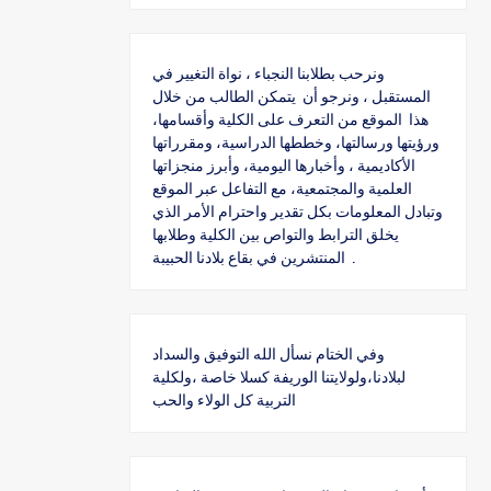
ونرحب بطلابنا النجباء ، نواة التغيير في
المستقبل ، ونرجو أن يتمكن الطالب من خلال
هذا الموقع من التعرف على الكلية وأقسامها،
ورؤيتها ورسالتها، وخططها الدراسية، ومقرراتها
الأكاديمية ، وأخبارها اليومية، وأبرز منجزاتها
العلمية والمجتمعية، مع التفاعل عبر الموقع
وتبادل المعلومات بكل تقدير واحترام الأمر الذي
يخلق الترابط والتواص بين الكلية وطلابها
المنتشرين في بقاع بلادنا الحبيبة .
وفي الختام نسأل الله التوفيق والسداد
لبلادنا،ولولايتنا الوريفة كسلا خاصة ،ولكلية
التربية كل الولاء والحب