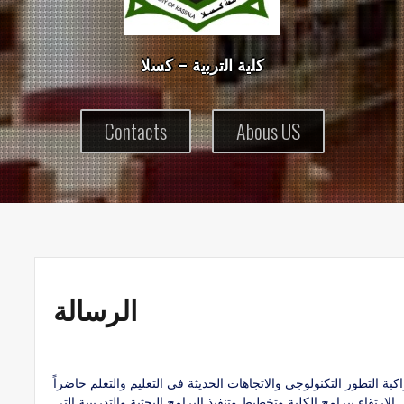
ك
ل
ي
ة
ا
ل
ت
ر
ب
ي
ة
–
ك
س
ل
Contacts
Abous US
الرسالة
اكبة التطور التكنولوجي والاتجاهات الحديثة في التعليم والتعلم حاضراً
لارتقاء ببرامج الكلية وتخطيط وتنفيذ البرامج البحثية والتدريبية التي