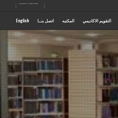
Skip
Hello world!
to
content
التقويم الاكاديمي
المكتبه
اتصل بنــا
English