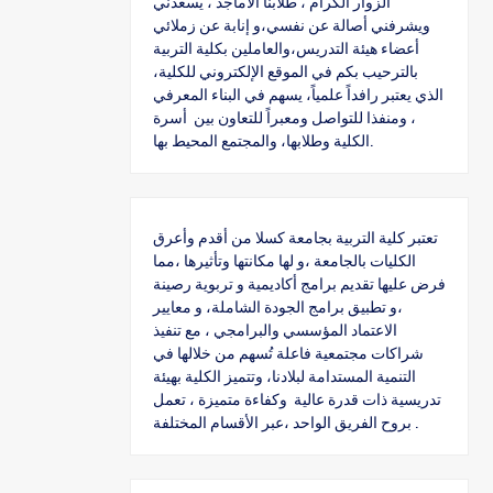
الزوار الكرام ، طلابنا الأماجد ، يسعدني
ويشرفني أصالة عن نفسي،و إنابة عن زملائي
أعضاء هيئة التدريس،والعاملين بكلية التربية
بالترحيب بكم في الموقع الإلكتروني للكلية،
الذي يعتبر رافداً علمياً، يسهم في البناء المعرفي
، ومنفذا للتواصل ومعبراً للتعاون بين أسرة
الكلية وطلابها، والمجتمع المحيط بها.
تعتبر كلية التربية بجامعة كسلا من أقدم وأعرق
الكليات بالجامعة ،و لها مكانتها وتأثيرها ،مما
فرض عليها تقديم برامج أكاديمية و تربوية رصينة
،و تطبيق برامج الجودة الشاملة، و معايير
الاعتماد المؤسسي والبرامجي ، مع تنفيذ
شراكات مجتمعية فاعلة تُسهم من خلالها في
التنمية المستدامة لبلادنا، وتتميز الكلية بهيئة
تدريسية ذات قدرة عالية وكفاءة متميزة ، تعمل
بروح الفريق الواحد ،عبر الأقسام المختلفة .