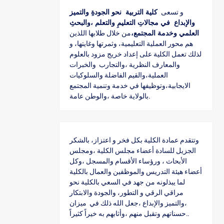
و تسعى
كلية التربية نحو الجودةِ والتميز
والإبداع في مجالاتِ التعليمِ والتعلم ،والبحثِ
العلمي وخدمة المجتمع،
من خلال طلابها اللذين
هم محور العملية التعليمية، وثمرتها وغايتها، و
لذلك تعمل الكلية على إعداد خريج مزود بالعلوم
والمعارف النظرية ،والتجارب والخبرات
العملية،والقيم الفاضلة والسلوكيات
الايجابية،وتوظيفها في خدمة وتنمية المجتمع
بالولاية خاصة ،والوطن عامة.
وتتقدم عمادة الكلية بكل فخر و اعتزاز، بالشكر
الجزيل للسادة أعضاء مجلس الكلية ،ومجلس
الأبحاث ، ورؤساء الأقسام والمسجل ،وكل
أعضاء هيئة التدريس والموظفين والعمال بالكلية
لما يبذلونه من جهد في السعي بالكلية نحو
مراقي الرقي و التطور، والجودة والابتكار
،والتميز والإبداع ،جعل الله ذلك في ميزان
حسناتهم وتقبل منهم ،وأثابهم به خيراً كثيراً..