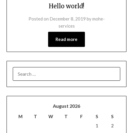
Hello world!
Posted on
December 8, 2019
by
mohe-
services
Read more
August 2026
M
T
W
T
F
S
S
1
2