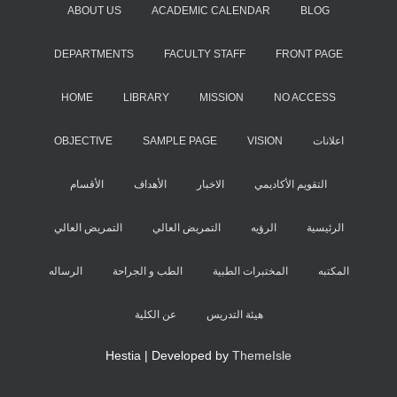
ABOUT US
ACADEMIC CALENDAR
BLOG
DEPARTMENTS
FACULTY STAFF
FRONT PAGE
HOME
LIBRARY
MISSION
NO ACCESS
OBJECTIVE
SAMPLE PAGE
VISION
اعلانات
التقويم اﻷكاديمي
الاخبار
الأهداف
اﻷقسام
الرئيسية
الرؤيه
التمريض العالي
التمريض العالي
المكتبه
المختبرات الطبية
الطب و الجراحة
الرساله
هيئة التدريس
عن الكلية
Hestia | Developed by
ThemeIsle