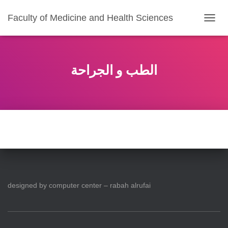
Faculty of Medicine and Health Sciences
T
O
G
G
L
الطب و الجراحة
E
N
A
V
I
G
A
T
I
O
N
designed by computer center – rabah alrufai