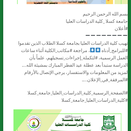
بسم الله الرحمن الرحيم
جامعة كسلا _كلية الدراسات العليا
#أعلان
تهيب كلية الدراسات العليا بجامعة كسلا الطلاب الذين تقدموا
#للبرامج_أدناه
، مراجعة
#مكاتب_الكلية
أثناء ساعات
العمل الرسمية،
#لتكملة_إجراءات_تسجيلهم
، علماً بأن
الدراسة ستبدأ بعد عطلة عيد الفطر المبارك بمشيئة الله….
لمزيد من المعلومات والاستفسار، يرجي الإتصال بالأرقام
#المرفقة_في_الإعلان
…..
#الصفحة_الرسمية_كلية_الدراسات_العليا_جامعة_كسلا
#كلية_الدراسات_العليا_جامعة_كسلا