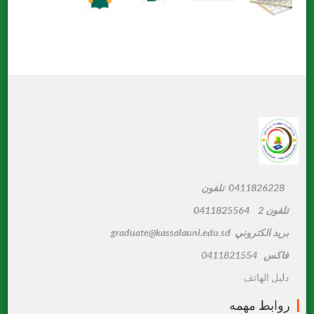
0411826228 تلفون
تلفون 2 0411825564
بريد الكتروني graduate@kassalauni.edu.sd
فاكس 0411821554
دليل الهاتف
روابط مهمه