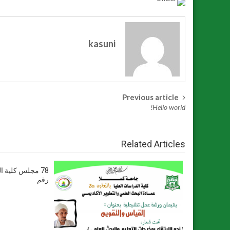
kasuni
Previous article
Post
Hello world!
navigation
Related Articles
78 مجلس كلية ا
رقم