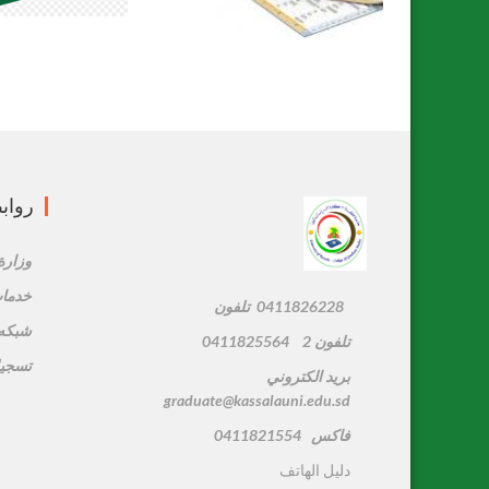
رواب
وزارة 
خدمات
0411826228 تلفون
شبكه 
تلفون 2 0411825564
تسجيل
بريد الكتروني
graduate@kassalauni.edu.sd
فاكس 0411821554
دليل الهاتف