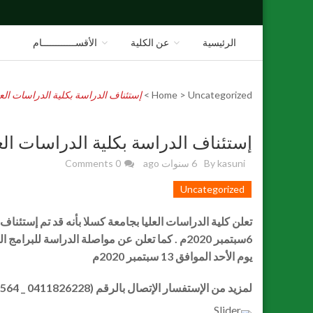
الرئيسية
عن الكلية
اﻷقســــــــــــام
ا
Uncategorized
>
Home
>
إستئناف الدراسة بكلية الدراسات العل
إستئناف الدراسة بكلية الدراسات العل
kasuni
By
6 سنوات ago
0 Comments
Uncategorized
تعلن كلية الدراسات العليا بجامعة كسلا بأنه قد تم إستئناف 
6سبتمبر 2020م . كما تعلن عن مواصلة الدراسة للب
يوم الأحد الموافق 13 سبتمبر 2020م
لمزيد من الإستفسار الإتصال بالرقم (0411826228 _ 0411825564 _ 0122107575)