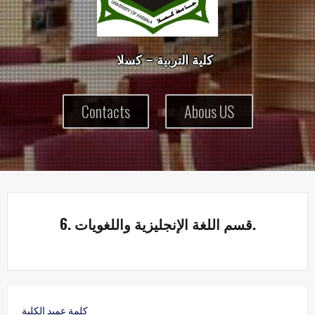
ك
ل
ي
ة
ا
ل
ت
ر
ب
ي
ة
–
ك
س
ل
Contacts
Abous US
6. قسم اللغة الإنجليزية واللغويات.
كلمة عميد الكلية