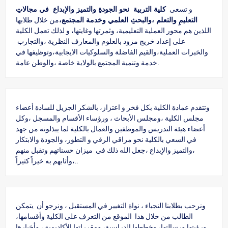
و تسعى
كلية التربية نحو الجودةِ والتميز والإبداع في مجالاتِ
التعليمِ والتعلم ،والبحثِ العلمي وخدمة المجتمع،
من خلال طلابها
اللذين هم محور العملية التعليمية، وثمرتها وغايتها، و لذلك تعمل الكلية
على إعداد خريج مزود بالعلوم والمعارف النظرية ،والتجارب
والخبرات العملية،والقيم الفاضلة والسلوكيات الايجابية،وتوظيفها في
خدمة وتنمية المجتمع بالولاية خاصة ،والوطن عامة.
وتتقدم عمادة الكلية بكل فخر و اعتزاز، بالشكر الجزيل للسادة أعضاء
مجلس الكلية ،ومجلس الأبحاث ، ورؤساء الأقسام والمسجل ،وكل
أعضاء هيئة التدريس والموظفين والعمال بالكلية لما يبذلونه من جهد
في السعي بالكلية نحو مراقي الرقي و التطور، والجودة والابتكار
،والتميز والإبداع ،جعل الله ذلك في ميزان حسناتهم وتقبل منهم
،وأثابهم به خيراً كثيراً..
ونرحب بطلابنا النجباء ، نواة التغيير في المستقبل ، ونرجو أن يتمكن
الطالب من خلال هذا الموقع من التعرف على الكلية وأقسامها،
ورؤيتها ورسالتها، وخططها الدراسية، ومقرراتها الأكاديمية ، وأخبارها