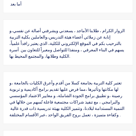
أما بعد
الزوار الكرام ، طلابنا الأماجد ، يسعدني ويشرفني أصالة عن نفسي،و
إنابة عن زملائي أعضاء هيئة التدريس،والعاملين بكلية التربية
بالترحيب بكم في الموقع الإلكتروني للكلية، الذي يعتبر رافداً علمياً،
يسهم في البناء المعرفي ، ومنفذا للتواصل ومعبراً للتعاون بين أسرة
الكلية وطلابها، والمجتمع المحيط بها.
تعتبر كلية التربية بجامعة كسلا من أقدم وأعرق الكليات بالجامعة ،و
لها مكانتها وتأثيرها ،مما فرض عليها تقديم برامج أكاديمية و تربوية
رصينة ،و تطبيق برامج الجودة الشاملة، و معايير الاعتماد المؤسسي
والبرامجي ، مع تنفيذ شراكات مجتمعية فاعلة تُسهم من خلالها في
التنمية المستدامة لبلادنا، وتتميز الكلية بهيئة تدريسية ذات قدرة عالية
وكفاءة متميزة ، تعمل بروح الفريق الواحد ،عبر الأقسام المختلفة .