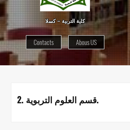
ك
ل
ي
ة
ا
ل
ت
ر
ب
ي
ة
–
ك
س
ل
Contacts
Abous US
2. قسم العلوم التربوية.