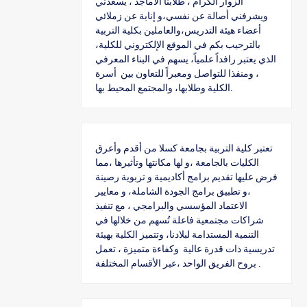
الزوار الكرام ، طلابنا الأماجد ، يسعدني
ويشرفني أصالة عن نفسي،و إنابة عن زملائي
أعضاء هيئة التدريس،والعاملين بكلية التربية
بالترحيب بكم في الموقع الإلكتروني للكلية،
الذي يعتبر رافداً علمياً، يسهم في البناء المعرفي
، ومنفذا للتواصل ومعبراً للتعاون بين أسرة
الكلية وطلابها، والمجتمع المحيط بها.
تعتبر كلية التربية بجامعة كسلا من أقدم وأعرق
الكليات بالجامعة ،و لها مكانتها وتأثيرها ،مما
فرض عليها تقديم برامج أكاديمية و تربوية رصينة
،و تطبيق برامج الجودة الشاملة، و معايير
الاعتماد المؤسسي والبرامجي ، مع تنفيذ
شراكات مجتمعية فاعلة تُسهم من خلالها في
التنمية المستدامة لبلادنا، وتتميز الكلية بهيئة
تدريسية ذات قدرة عالية وكفاءة متميزة ، تعمل
بروح الفريق الواحد ،عبر الأقسام المختلفة .