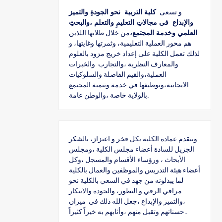
و تسعى
كلية التربية نحو الجودةِ والتميز
والإبداع في مجالاتِ التعليمِ والتعلم ،والبحثِ
العلمي وخدمة المجتمع،
من خلال طلابها اللذين
هم محور العملية التعليمية، وثمرتها وغايتها، و
لذلك تعمل الكلية على إعداد خريج مزود بالعلوم
والمعارف النظرية ،والتجارب والخبرات
العملية،والقيم الفاضلة والسلوكيات
الايجابية،وتوظيفها في خدمة وتنمية المجتمع
بالولاية خاصة ،والوطن عامة.
وتتقدم عمادة الكلية بكل فخر و اعتزاز، بالشكر
الجزيل للسادة أعضاء مجلس الكلية ،ومجلس
الأبحاث ، ورؤساء الأقسام والمسجل ،وكل
أعضاء هيئة التدريس والموظفين والعمال بالكلية
لما يبذلونه من جهد في السعي بالكلية نحو
مراقي الرقي و التطور، والجودة والابتكار
،والتميز والإبداع ،جعل الله ذلك في ميزان
حسناتهم وتقبل منهم ،وأثابهم به خيراً كثيراً..