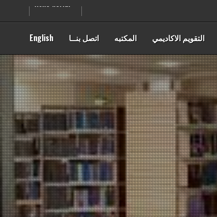
Skip
Hello world!
to
content
التقويم الاكاديمي
المكتبه
اتصل بنــا
English