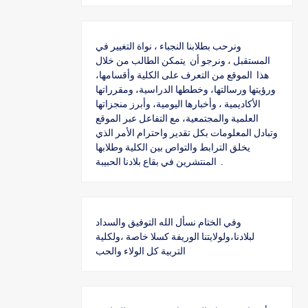
ونرحب بطلابنا النجباء ، نواة التغيير في
المستقبل ، ونرجو أن يتمكن الطالب من خلال
هذا الموقع من التعرف على الكلية وأقسامها،
ورؤيتها ورسالتها، وخططها الدراسية، ومقرراتها
الأكاديمية ، وأخبارها اليومية، وأبرز منجزاتها
العلمية والمجتمعية، مع التفاعل عبر الموقع
وتبادل المعلومات بكل تقدير واحترام الأمر الذي
يخلق الترابط والتواص بين الكلية وطلابها
المنتشرين في بقاع بلادنا الحبيبة .
وفي الختام نسأل الله التوفيق والسداد
لبلادنا،ولولايتنا الوريفة كسلا خاصة ،ولكلية
التربية كل الولاء والحب