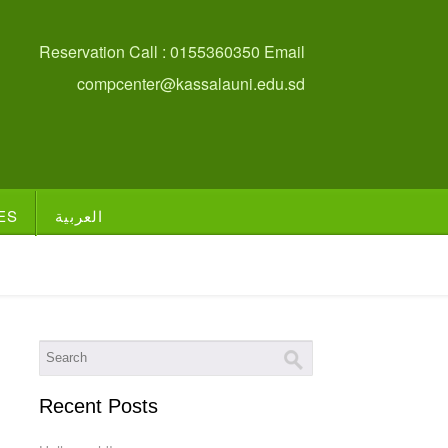
Reservation Call : 0155360350 Email
compcenter@kassalauni.edu.sd
ES
العربية
Recent Posts