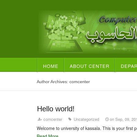
HOME
ABOUT CENTER
DEPA
Author Archives:
comcenter
Hello world!
comcenter
Uncategorized
on Sep, 09, 20
Welcome to university of kassala. This is your first po
Read More