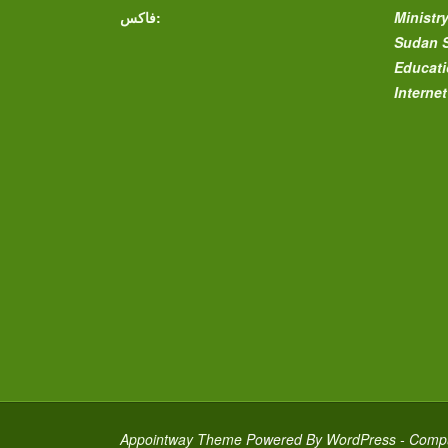
فاكس:
Ministr
Sudan S
Educati
Interne
Appointway Theme
Powered By
WordPress
- Compu