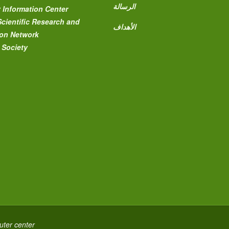
الرسالة
y Information Center
cientific Research and
الأهداف
on Network
t Society
ter center