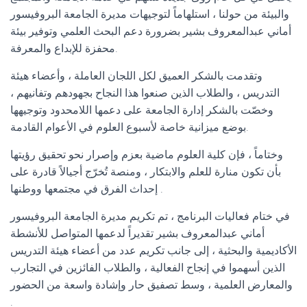
والبيئة من حولنا ، استلهاماً لتوجيهات مديرة الجامعة البروفيسور
أماني عبدالمعروف بشير بضرورة دعم البحث العلمي وتوفير بيئة
محفزة للإبداع والمعرفة.
وتقدمت بالشكر العميق لكل اللجان العاملة ، وأعضاء هيئة
التدريس ، والطلاب الذين صنعوا هذا النجاح بجهودهم وتفانيهم ،
وخصّت بالشكر إدارة الجامعة على دعمها اللامحدود وتوجيهها
بوضع ميزانية خاصة لأسبوع العلوم في الأعوام القادمة.
وختاماً ، فإن كلية العلوم ماضية بعزم وإصرار نحو تحقيق رؤيتها
بأن تكون منارة للعلم والابتكار ، ومنصة تُخرّج أجيالاً قادرة على
إحداث الفرق في مجتمعها ووطنها .
في ختام فعاليات البرنامج ، تم تكريم مديرة الجامعة البروفيسور
أماني عبدالمعروف بشير تقديراً لدعمها المتواصل للأنشطة
الأكاديمية والبحثية ، إلى جانب تكريم عدد من أعضاء هيئة التدريس
الذين أسهموا في إنجاح الفعالية ، والطلاب الفائزين في التجارب
والمعارض العلمية ، وسط تصفيق حار وإشادة واسعة من الحضور
.