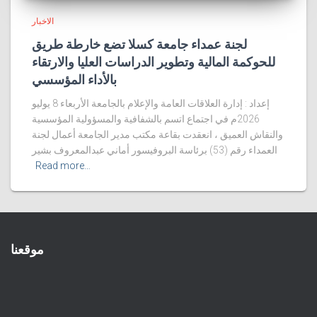
الاخبار
لجنة عمداء جامعة كسلا تضع خارطة طريق
للحوكمة المالية وتطوير الدراسات العليا والارتقاء
بالأداء المؤسسي
إعداد : إدارة العلاقات العامة والإعلام بالجامعة الأربعاء 8 يوليو
2026م في اجتماع اتسم بالشفافية والمسؤولية المؤسسية
والنقاش العميق ، انعقدت بقاعة مكتب مدير الجامعة أعمال لجنة
العمداء رقم (53) برئاسة البروفيسور أماني عبدالمعروف بشير
Read more…
موقعنا