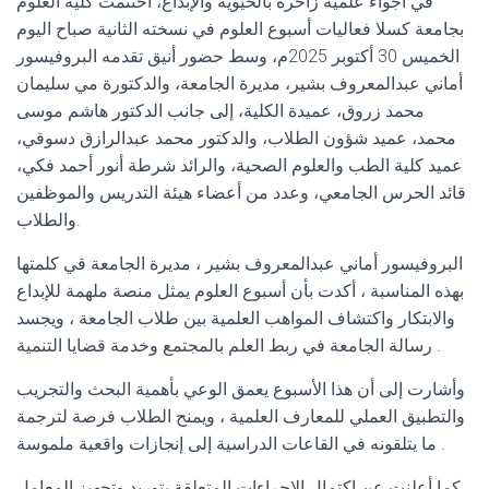
في أجواء علمية زاخرة بالحيوية والإبداع، اختتمت كلية العلوم
بجامعة كسلا فعاليات أسبوع العلوم في نسخته الثانية صباح اليوم
الخميس 30 أكتوبر 2025م، وسط حضور أنيق تقدمه البروفيسور
أماني عبدالمعروف بشير، مديرة الجامعة، والدكتورة مي سليمان
محمد زروق، عميدة الكلية، إلى جانب الدكتور هاشم موسى
محمد، عميد شؤون الطلاب، والدكتور محمد عبدالرازق دسوقي،
عميد كلية الطب والعلوم الصحية، والرائد شرطة أنور أحمد فكي،
قائد الحرس الجامعي، وعدد من أعضاء هيئة التدريس والموظفين
والطلاب.
البروفيسور أماني عبدالمعروف بشير ، مديرة الجامعة قي كلمتها
بهذه المناسبة ، أكدت بأن أسبوع العلوم يمثل منصة ملهمة للإبداع
والابتكار واكتشاف المواهب العلمية بين طلاب الجامعة ، ويجسد
رسالة الجامعة في ربط العلم بالمجتمع وخدمة قضايا التنمية .
وأشارت إلى أن هذا الأسبوع يعمق الوعي بأهمية البحث والتجريب
والتطبيق العملي للمعارف العلمية ، ويمنح الطلاب فرصة لترجمة
ما يتلقونه في القاعات الدراسية إلى إنجازات واقعية ملموسة .
كما أعلنت عن اكتمال الإجراءات المتعلقة بتوريد وتجهيز المعامل