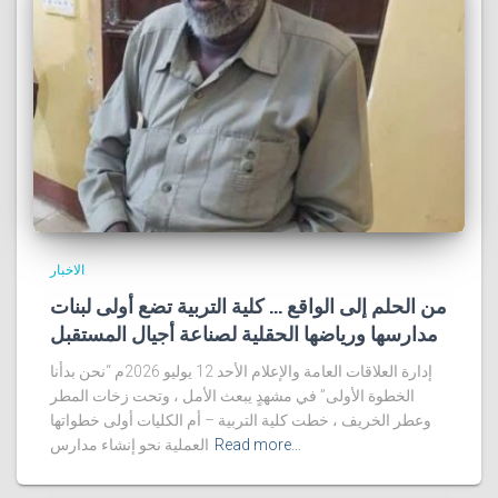
الاخبار
من الحلم إلى الواقع … كلية التربية تضع أولى لبنات
مدارسها ورياضها الحقلية لصناعة أجيال المستقبل
إدارة العلاقات العامة والإعلام الأحد 12 يوليو 2026م “نحن بدأنا
الخطوة الأولى” في مشهدٍ يبعث الأمل ، وتحت زخات المطر
وعطر الخريف ، خطت كلية التربية – أم الكليات أولى خطواتها
Read more…
العملية نحو إنشاء مدارس