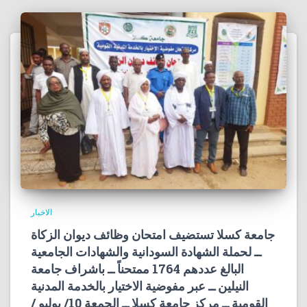
الاخبار
جامعة كسلا تستضيف امتحان وظائف ديوان الزكاة
ــ لحملة الشهادة السودانية والشهادات الجامعية
البالغ عددهم 1764 ممتحناً ــ باشراف جامعة
النيلين ــ عبر مفوضية الاختيار بالخدمة المدنية
القومية ــ مركز جامعة كسلا ــ الجمعة 10/ يوليو /