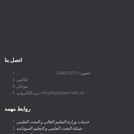
اتصل بنا
تلفون +249822075
فاكس
موبايل
بريد الكتروني info@kassalauni.edu.sd
روابط مهمه
خدمات وزارة التعليم العالي و البحث العلمي
شبكة البحث العلمي و التعليم السودانيه