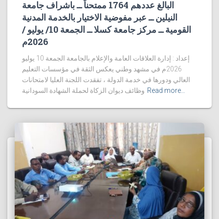
البالغ عددهم 1764 ممتحناً ــ باشراف جامعة
النيلين ــ عبر مفوضية الاختيار بالخدمة المدنية
القومية ــ مركز جامعة كسلا ــ الجمعة 10/ يوليو /
2026م
إعداد : إدارة العلاقات العامة والإعلام بالجامعة الجمعة 10 يوليو
2026م في مشهد وطني يعكس الثقة في مؤسسات التعليم
العالي ودورها في خدمة الدولة ، تفقدت اللجنة العليا لامتحانات
Read more…
وظائف ديوان الزكاة لحملة الشهادة السودانية