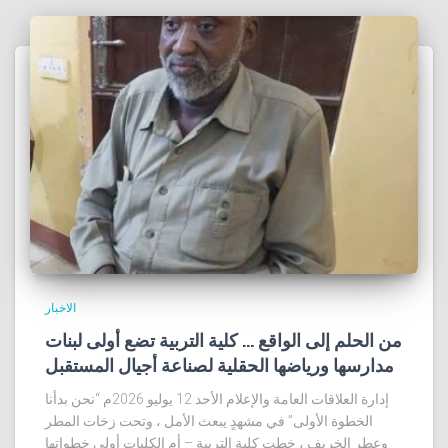
الاخبار
من الحلم إلى الواقع … كلية التربية تضع أولى لبنات
مدارسها ورياضها الحقلية لصناعة أجيال المستقبل
إدارة العلاقات العامة والإعلام الأحد 12 يوليو 2026م “نحن بدأنا
الخطوة الأولى” في مشهدٍ يبعث الأمل ، وتحت زخات المطر
وعطر الخريف ، خطت كلية التربية – أم الكليات أولى خطواتها