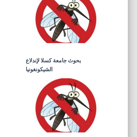
بحوث جامعة كسلا لإندلاع
الشيكونغونيا