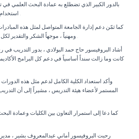
بالدور الكبير الذي تضطلع به عمادة البحث العلمي في ت
استخدام أدوات الذكاء الاصطناعي لخدمة البحث والتطوير .
كما ثمّن دعم إدارة الجامعة المتواصل لمثل هذه المبادرات
ومهنياً ، موجهاً الشكر والتقدير لكل من أسهم في إنجاح هذا البرنامج التدريبي المتميز .
أشاد البروفيسور حاج حمد البولادي ، بدور التدريب في رفع
كانت وما زالت سنداً أساسياً في دعم كل البرامج الأكاديمي
وأكد استعداد الكلية الكامل لدعم مثل هذه الدورات ماديا
المستمر لأعضاء هيئة التدريس ، مشيراً إلى أن التدريب
كما دعا إلى استمرار التعاون بين الكليات وعمادة البحث
رحبت البروفيسور أماني عبدالمعروف بشير ، مديرة