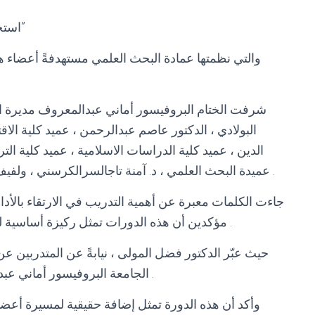
“استخدام أدوات الذكاء الاصطناعي في البحث العلمي”
والتي نظمتها عمادة البحث العلمي مستهدفةً أعضاء هيئ
شرفت الختام البروفيسور أماني عبدالمعروف مديرة الج
البولادي ، الدكتور عاصم عبدالرحمن ، عميد كلية الاقتص
الدين ، عميد كلية الدراسات الاسلامية ، عميد كلية ا
عميدة البحث العلمي ، د. آمنة تاجالسرالكرسني ، ولفيف من رؤساء الأقسام ، وممثلي الكليات المشاركة .
جاءت الكلمات معبرة عن أهمية التدريب في الارتقاء بالأدا
مؤكدين أن هذه الدورات تمثل ركيزة أساسية لتطوير الجامعة ودفعها نحو التميز العلمي والبحثي .
حيث عبّر الدكتور فضل المولى ، نيابةً عن المتدربين عن 
الجامعة البروفيسور أماني عبدالمعروف بشير والسادة العمداء والحضور الكريم .
وأكد أن هذه الدورة تمثل إضافة حقيقية لمسيرة أعضا