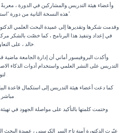
وأعضاء هيئة التدريس والمشاركين في الدورة ، معربة
هذه النسخة الثانية من دورة “استخدام أدوات الذكاء الاصطناعي في البحث العلمي”.
وقدمت شكرها وتقديرها إلى عميدة البحث العلمي الدكتو
في إعداد وتنفيذ هذا البرنامج ، كما خصّت بالشكر مركز ر
خالد ، على التعاون اللامحدود وتوفير القاعة المهيأة بصورة متميزة.
وأكدت البروفيسور أماني أن إدارة الجامعة ماضية قدم
التدريس على النشر العلمي واستخدام أدوات الذكاء الاص
لتوفير كل الاشتراكات والبرامج الدولية اللازمة لذلك .
كما دعت أعضاء هيئة التدريس إلى استكمال قاعدة البيان
مباشر في رفع تصنيف الجامعة وتعزيز مكانتها الأكاديمية .
وختمت كلمتها بالتأكيد على مواصلة الجهود في تهيئة
عبّرت الدكتورة آمنة تاج السر الكرسني ، عميدة البحث ا