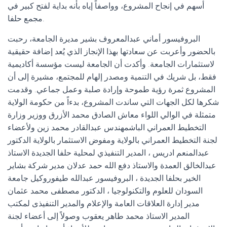
أسهم في إنجاح المشروع، وواصفاً إياه بأنه بداية لفتح كبير في
مجمع حلفا.
البروفيسور أماني عبدالمعروف بشير مديرة الجامعة، رحبت
بالحضور وأعربت عن سعادتها بهذا الإنجاز الذي يُعد إضافة حقيقية
لاستثمارات الجامعة. وأكدت أن الجامعة ليست مؤسسة أكاديمية
فقط، بل شريك في التنمية ومصدر إلهام للمجتمع، مشيرة إلى أن
المشروع ثمرة رؤية طموحة وإرادة صلبة وعمل جماعي. وقدمت
شكرها لكل الجهات التي ساندت المشروع، بدءاً من حكومة الولاية
متمثلة في الوالي اللواء معاش الصادق محمد الأزرق ووزير وزارة
التخطيط العمراني الباشمهندس عبدالقادر محمد زين ولأعضاء
لجنة التخطيط العمراني بالولاية ومفوض الاستثمار بالولاية الدكتور
عبدالمنعم ادريس ، المدير التنفيذي لمحلية حلفا الجديدة الاستاذ
عبدالخالق العمدة والاستاذ دفع الله حمد عدلان مدير شركة بشاير
الخير بحلفا الجديدة ، البروفيسور عبدالله طيفوروكيل جامعة
السودان للعلوم والتكنولوجيا ، الدكتور مصطفى محمد عثمان
مدير إدارة العلاقات العامة والإعلام والمدير التنفيذى لمكتب
المدير الاستاذ محمد طاهر يعقوب وصولاً إلى أعضاء لجنة