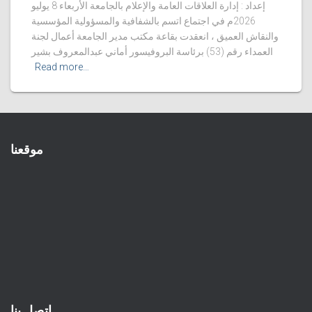
إعداد : إدارة العلاقات العامة والإعلام بالجامعة الأربعاء 8 يوليو
2026م في اجتماع اتسم بالشفافية والمسؤولية المؤسسية
والنقاش العميق ، انعقدت بقاعة مكتب مدير الجامعة أعمال لجنة
العمداء رقم (53) برئاسة البروفيسور أماني عبدالمعروف بشير
Read more…
موقعنا
اتصل بنا