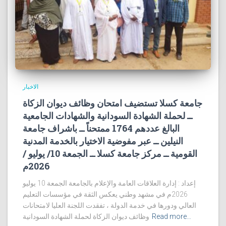
الاخبار
جامعة كسلا تستضيف امتحان وظائف ديوان الزكاة
ــ لحملة الشهادة السودانية والشهادات الجامعية
البالغ عددهم 1764 ممتحناً ــ باشراف جامعة
النيلين ــ عبر مفوضية الاختيار بالخدمة المدنية
القومية ــ مركز جامعة كسلا ــ الجمعة 10/ يوليو /
2026م
إعداد : إدارة العلاقات العامة والإعلام بالجامعة الجمعة 10 يوليو
2026م في مشهد وطني يعكس الثقة في مؤسسات التعليم
العالي ودورها في خدمة الدولة ، تفقدت اللجنة العليا لامتحانات
Read more…
وظائف ديوان الزكاة لحملة الشهادة السودانية