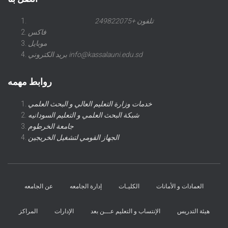
تلفون +249822075
فاكس
موبايل
بريد الكتروني info@kassalauni.edu.sd
روابط مهمه
خدمات وزارة التعليم العالي و البحث العلمي
شبكة البحث العلمي و التعليم السودانيه
جامعة الخرطوم
الجهاز القومي لتشغيل الخريجين
العمادات و الأمانات
الكليـات
إدارة الجامعه
عن الجامعه
هيئة التدريس
الإنتساب و التعليم عـــن بعد
الإدارات
المراكز