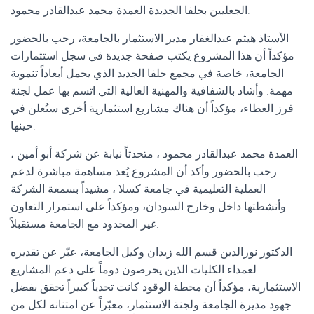
الجعليين بحلفا الجديدة العمدة محمد عبدالقادر محمود.
الأستاذ هيثم عبدالغفار مدير الاستثمار بالجامعة، رحب بالحضور
مؤكداً أن هذا المشروع يكتب صفحة جديدة في سجل استثمارات
الجامعة، خاصة في مجمع حلفا الجديد الذي يحمل أبعاداً تنموية
مهمة. وأشاد بالشفافية والمهنية العالية التي اتسم بها عمل لجنة
فرز العطاء، مؤكداً أن هناك مشاريع استثمارية أخرى ستُعلن في
حينها.
العمدة محمد عبدالقادر محمود ، متحدثاً نيابة عن شركة أبو أمين ،
رحب بالحضور وأكد أن المشروع يُعد مساهمة مباشرة لدعم
العملية التعليمية في جامعة كسلا ، مشيداً بسمعة الشركة
وأنشطتها داخل وخارج السودان، ومؤكداً على استمرار التعاون
غير المحدود مع الجامعة مستقبلاً.
الدكتور نورالدين قسم الله زيدان وكيل الجامعة، عبّر عن تقديره
لعمداء الكليات الذين يحرصون دوماً على دعم المشاريع
الاستثمارية، مؤكداً أن محطة الوقود كانت تحدياً كبيراً تحقق بفضل
جهود مديرة الجامعة ولجنة الاستثمار، معبّراً عن امتنانه لكل من