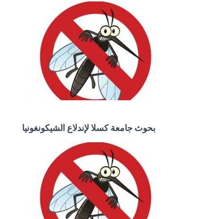
بحوث جامعة كسلا لإندلاع الشيكونغونيا