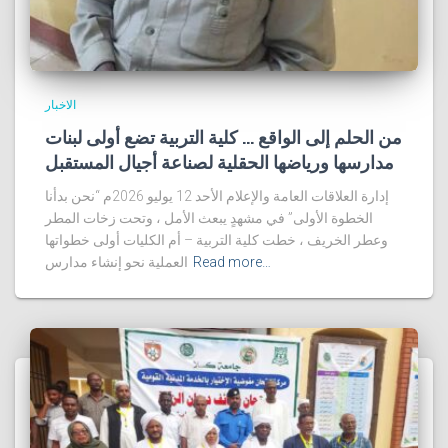
الاخبار
من الحلم إلى الواقع … كلية التربية تضع أولى لبنات
مدارسها ورياضها الحقلية لصناعة أجيال المستقبل
إدارة العلاقات العامة والإعلام الأحد 12 يوليو 2026م “نحن بدأنا
الخطوة الأولى” في مشهدٍ يبعث الأمل ، وتحت زخات المطر
وعطر الخريف ، خطت كلية التربية – أم الكليات أولى خطواتها
Read more…
العملية نحو إنشاء مدارس