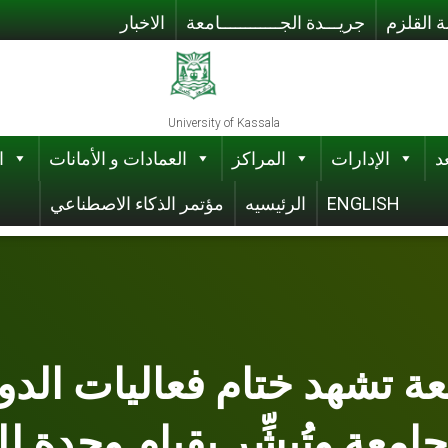
 القلزم
جريـــدة الجــــــــــــامعة
الاخبار
University of Kassala
د
الإدارات
المراكز
العمادات و الأمانات
ا
ENGLISH
الرئيسيه
مؤتمر الذكاء الاصطناعي
ة تشهد ختام فعاليات الدور
امعة وتُبشِّر بقيام وحدة لل