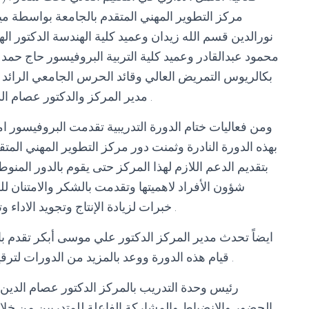
مركز التطوير المهني المتقدم بالجامعة بواسطة م
نورالدين قسم الله زيدان وعميد كلية الهندسة الدكتور ال
محمود عبدالقادر وعميد كلية التربية البروفيسور حاج حمد 
بكالريوس التمريض العالي وقائد الحرس الجامعي الرائد
مدير المركز والدكتور عصام الدين مصطفى محمد رئيس وحدة التدريب بالمركز .
ومن فعاليات ختام الدورة التدريبية تقدمت البروفيسور 
بهذه الدورة النادرة وثمنت دور مركز التطوير المهني ال
بتقديم الدعم اللازم لهذا المركز حتى يقوم بالدور المنوط به
شؤون الأفراد لاهميتها وتقدمت بالشكر والامتنان لل
خبرات لزيادة الإنتاج وتجويد الاداء وتطويره في الادارات والوحدات المختلفة بالجامعة .
ايضاً تحدث مدير المركز الدكتور علي موسى أبكر تقدم با
قيام هذه الدورة ووعد بالمزيد من الدورات لترقية وتطوير الاداء لكل المستويات الإدارية بالجامعة .
رئيس وحدة التدريب بالمركز الدكتور عصام الد
الحضور والانضباط والمشاركة الفاعلة للمتدربين من خلال