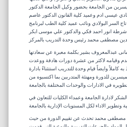
يسرين من الجامعة بحضور وكيل الجامعة الدكتور
هادي عيسى ادم وعميد كلية القانون الدكتور عاصم
تاج السر البولادي ونائب عميد كلية الطب لبرنامج
 شرطة انور احمد فكي والدكتور علي موسى ابكر
امانى عبدالمعروف بشير بكلمة معبرة عن سعادتها
متقدم وقيامه لاكثر من عشرة دورات هادفة ووعدت
 كاملاً وايضاً قيام وحدة للتدريب استتثناءً بادارة
ميسرين للدورة ومهنئة المتدربين بما اكتسبوه من
لشكر لادارة الجامعة وعمداء الكليات للتعاون في
ين مصطفى محمد تحدث عن تقييم الدورة من حيث
 المواد والجرعات التدريبية والنوعية التي قدمت