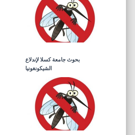
بحوث جامعة كسلا لإندلاع
الشيكونغونيا