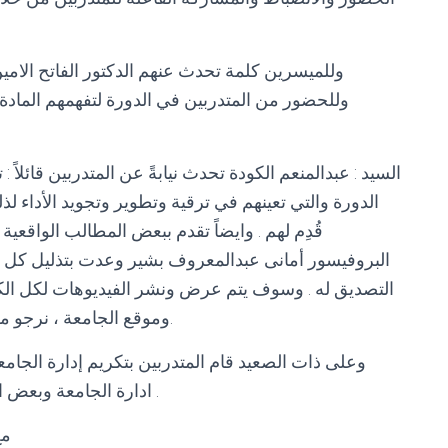
وللميسرين كلمة تحدث عنهم الدكتور الفاتح الامين
وللحضور من المتدربين في الدورة لتفهمهم المادة
السيد : عبدالمنعم الكودة تحدث نيابةً عن المتدربين قائلاً :
الدورة والتي تعينهم في ترقية وتطوير وتجويد الأداء لذل
قُدِم لهم . وايضاً تقدم ببعض المطالب الواقعية 
البروفيسور أمانى عبدالمعروف بشير وعدت بتذليل كل ال
التصديق له . وسوف يتم عرض ونشر الفيديوهات لكل الك
وموقع الجامعة ، نرجو من الجميع زيارة الموقعين ومتابعة ممتعة بإذن الله.
وعلى ذات الصعيد قام المتدربين بتكريم إدارة الجامع
ادارة الجامعة وبعض العمداء ومدير المركز بتسليم الشهادات للمتدربين .
مع