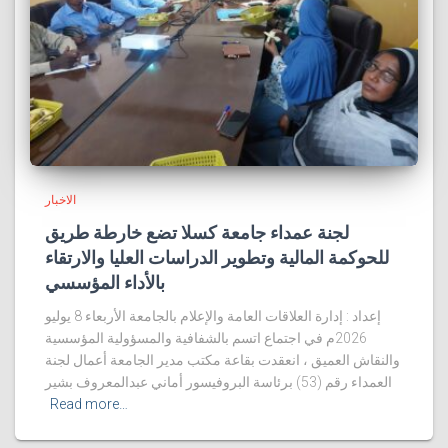
الاخبار
لجنة عمداء جامعة كسلا تضع خارطة طريق
للحوكمة المالية وتطوير الدراسات العليا والارتقاء
بالأداء المؤسسي
إعداد : إدارة العلاقات العامة والإعلام بالجامعة الأربعاء 8 يوليو
2026م في اجتماع اتسم بالشفافية والمسؤولية المؤسسية
والنقاش العميق ، انعقدت بقاعة مكتب مدير الجامعة أعمال لجنة
العمداء رقم (53) برئاسة البروفيسور أماني عبدالمعروف بشير
Read more…