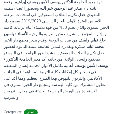
شهد مدير الجامعة
الدكتور يوسف الأمين يوسف إبراهيم
برفقة
نائبه
د
/
مدثر عبد الرحمن خير الله
وبحضور أعضاء مكتبه
التنفيذي حفل تكريم الطلاب المتفوقين في امتحانات مرحلة
الأساس الفترة الأولى للعام الدراسي 2019/2020 بمجمع دار
الخير التنموي والذي يضم 50% من قوة تلاميذه أيتام برعاية كاملة
من إدارة المجمع. وبتشريف مدير التربية والتوجيه
الأستاذ
/
ياسين
حاج قيلي
ولفيف من قيادات الولاية وقدم مدير مجمع دار الخير
محمد عابد
. شكره وتقديره لمدير الجامعة تلبيته الدعوة لحضور
حفل تكريم الطلاب المتفوقين مشيدا بدور الجامعة في النهوض
بمجتمع وإنسان الولاية. من جانبه أكد مدير الجامعة
الدكتور /
يوسف الأمين يوسف
. أهمية تكامل الأدوار لخدمة إنسان المنطقة
في تسخير كل إمكانات كلية التربية للمساهمة في الجانب
الأكاديمي والتربوي للنهوض بهذا الصرح العظيم وكما أكد على
التعاون المشترك بين كلية الهندسة ومجمع دار الخير التنموي في
الاستفادة من الورش الهندسية الحديثة في مجال التدريس
والتدريب
Categories:
الاخبار