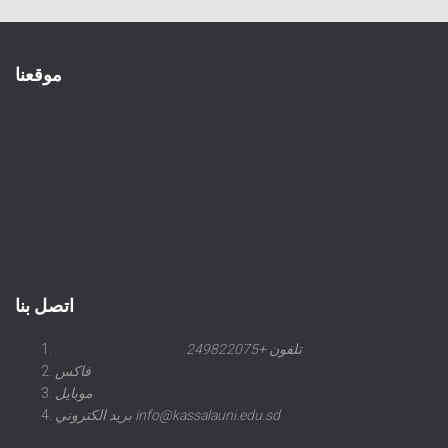
موقعنا
اتصل بنا
تلفون +249822075
فاكس
موبايل
بريد الكتروني info@kassalauni.edu.sd