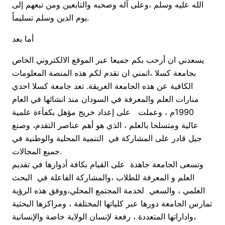
الله عليه وسلم ،وعلى آله وصحبه والتابعين ومن تبعهم إلى
يوم الدين وسلم تسليماً.
أما بعد
يسعدني ان أرحب بكم جميعا عبر الموقع الالكتروني الخاص
بجامعة كسلا ،اتمني ان تقدم لكم هذه المنصة المعلومات
الكافية عن هذه الجامعة العريقة. تعد جامعة كسلا احدي
منارات العلم والمعرفة في السودان منذ انشائها في العام
1990م ، وعملت على إعداد خريج مؤهل بكفآءة علمية
عالية ومتسلحا بالعلم ، الذي هو أهم عناصر التقدم، وصنع
جيل قادر على المشاركة في التنمية المحلية والوطنية في
جميع المجالات.
وتسعى الجامعة جاهدة على القيام بكافة أدوارها في تقديم
العلم و المعرفة للطلاب ،والمشاركة الفاعلة في البحث
العلمي ، والسعي لخدمة المجتمع المحلي،ووفق هذه الرؤية
تمارس الجامعة دورها عبر كلياتها المختلفة ، ومراكزها البحثية
،واداراتها المتعددة ، رفعة لإنسان الولاية خاصة والإنسانية