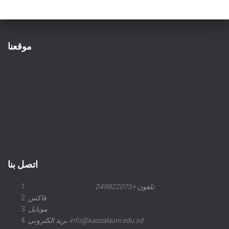
موقعنا
اتصل بنا
تلفون +249822075
فاكس
موبايل
بريد الكتروني info@kassalauni.edu.sd