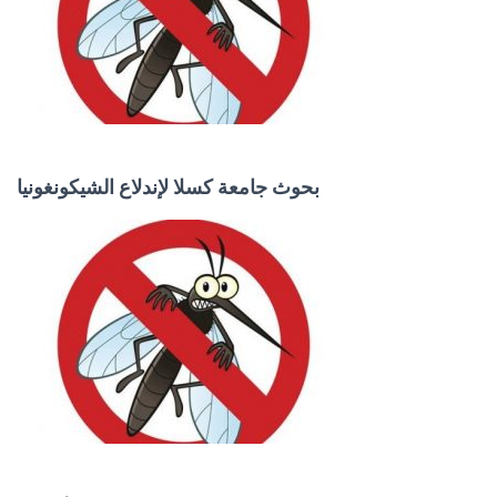
بحوث جامعة كسلا لإندلاع الشيكونغونيا