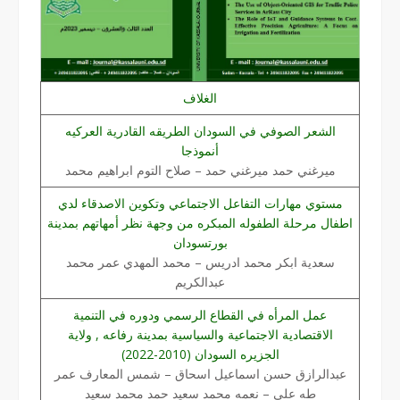
الغلاف
الشعر الصوفي في السودان الطريقه القادرية العركيه
أنموذجا
ميرغني حمد ميرغني حمد – صلاح التوم ابراهيم محمد
مستوي مهارات التفاعل الاجتماعي وتكوين الاصدقاء لدي
اطفال مرحلة الطفوله المبكره من وجهة نظر أمهاتهم بمدينة
بورتسودان
سعدية ابكر محمد ادريس – محمد المهدي عمر محمد
عبدالكريم
عمل المرأه في القطاع الرسمي ودوره في التنمية
الاقتصادية الاجتماعية والسياسية بمدينة رفاعه , ولاية
الجزيره السودان (2010-2022)
عبدالرازق حسن اسماعيل اسحاق – شمس المعارف عمر
طه علي – نعمه محمد سعيد حمد محمد سعيد