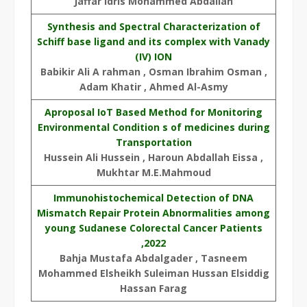
Jaffar Idris Mohammed Abdallah
Synthesis and Spectral Characterization of
Schiff base ligand and its complex with Vanady
(IV) ION
Babikir Ali A rahman , Osman Ibrahim Osman ,
Adam Khatir , Ahmed Al-Asmy
Aproposal IoT Based Method for Monitoring
Environmental Condition s of medicines during
Transportation
Hussein Ali Hussein , Haroun Abdallah Eissa ,
Mukhtar M.E.Mahmoud
Immunohistochemical Detection of DNA
Mismatch Repair Protein Abnormalities among
young Sudanese Colorectal Cancer Patients
,2022
Bahja Mustafa Abdalgader , Tasneem
Mohammed Elsheikh Suleiman Hussan Elsiddig
Hassan Farag