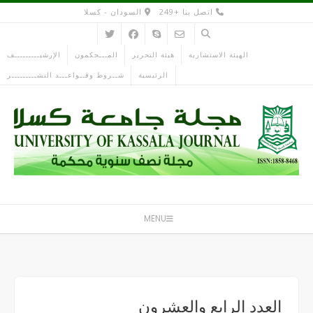
Ski
اتصل بنا +249
السودان - كسلا
t
conten
الهيئة الاستشارية
هيئة التحرير
المـــحكمون
اﻹرشيـــــــــف
الرئيسية
شــروط وقــواعـــد النشـــــــــر
MENU
العدد الرابع والعشرون