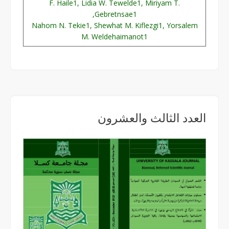
F. Haile1, Lidia W. Tewelde1, Miriyam T.
Gebretnsae1,
Nahom N. Tekie1, Shewhat M. Kiflezgi1, Yorsalem
M. Weldehaimanot1
العدد الثالث والعشرون